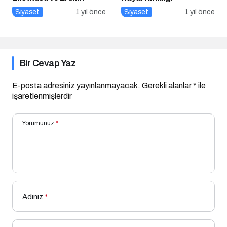
Grup’tan Cihat Yaycı’ya
Siyaset
1 yıl önce
Siyaset
1 yıl önce
Anlamlı Ziyaret
Bir Cevap Yaz
E-posta adresiniz yayınlanmayacak.
Gerekli alanlar
*
ile
işaretlenmişlerdir
Yorumunuz
*
Adınız
*