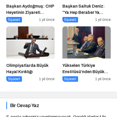
Başkan Aydoğmuş: CHP
Başkan Saltuk Deniz:
Heyetinin Ziyareti
“Ya Hep Beraber Ya
Memnuniyet Verici
Hiçbirimiz!”
Siyaset
1 yıl önce
Siyaset
1 yıl önce
Olimpiyatlarda Büyük
Yükselen Türkiye
Hayal Kırıklığı
Enstitüsü’nden Büyük
Buluşma: Ekonomi,
Siyaset
1 yıl önce
Siyaset
1 yıl önce
Güvenlik Politikaları ve
Hukuk Konferansı
Bir Cevap Yaz
E-posta adresiniz yayınlanmayacak.
Gerekli alanlar
*
ile