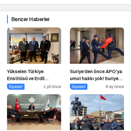
Benzer Haberler
Yükselen Türkiye
Suriye’den önce APO’ya
Enstitüsü ve Erdil
umut hakkı yok! Suriye
Grup’tan Cihat Yaycı’ya
düzelmeden APO’ya
Siyaset
1 yıl önce
Siyaset
6 ay önce
Anlamlı Ziyaret
umut hakkı yok!