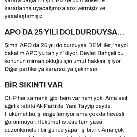
karara bağlanmıştır. Biz de bu mahkeme
kararlarına uyacağımıza söz vermişiz ve
yasalaştırmışız.
APO DA 25 YILI DOLDURDUYSA…
Şimdi APO da 25 yılı doldurduysa DEM’liler, ‘haydi
bakalım APO’yu tanıyın’ diyor. Devlet Bahçeli bu
konunun mimarı olduğu için umut hakkını işliyor.
Diğer partiler ya kararsız ya çekimser.
BİR SIKINTI VAR
CHP her zamanki gibi hem var hem yok. Ama asıl
ağırlık tabi ki Ak Parti’de. Yani Tayyip beyde.
Hükümet bu işi engellemiyor ama çok da hevesli
görünmüyor. Hükümet istese tüm yasal
düzenlemeleri bir günde yapar işi bitirir. Ama çok