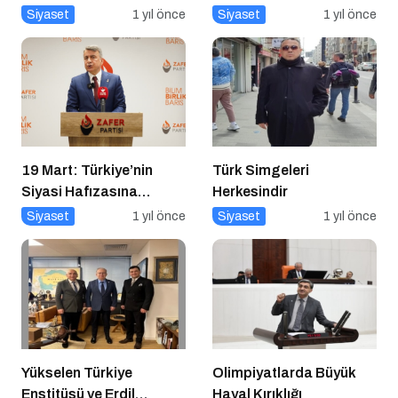
Memnuniyet Verici
Buluşma: Ekonomi,
Siyaset
1 yıl önce
Siyaset
1 yıl önce
Güvenlik Politikaları ve
Hukuk Konferansı
19 Mart: Türkiye’nin
Türk Simgeleri
Siyasi Hafızasına
Herkesindir
Kazınan Sivil Darbe
Siyaset
1 yıl önce
Siyaset
1 yıl önce
Yükselen Türkiye
Olimpiyatlarda Büyük
Enstitüsü ve Erdil
Hayal Kırıklığı