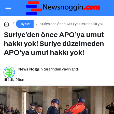
Türk Simgeleri Herkesindir
Paylaş
Yorum Yap
Suriye’den önce APO’ya umut hakkı yok!
Siyaset
Suriye düzelmeden APO’ya umut hakkı
yok!
Suriye’den önce APO’ya umut
hakkı yok! Suriye düzelmeden
APO’ya umut hakkı yok!
News Noggin
tarafından yayınlandı
1dk, 29sn