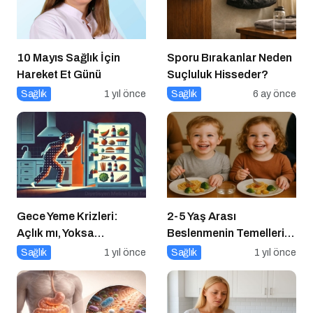
10 Mayıs Sağlık İçin
Sporu Bırakanlar Neden
Hareket Et Günü
Suçluluk Hisseder?
Sağlık
1 yıl önce
Sağlık
6 ay önce
Gece Yeme Krizleri:
2-5 Yaş Arası
Açlık mı, Yoksa
Beslenmenin Temelleri:
Duygusal İhtiyaçlar mı?
Okul Öncesi Dönemde
Sağlık
1 yıl önce
Sağlık
1 yıl önce
Sağlıklı Adımlar