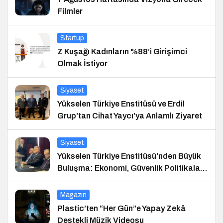
Filmler
Startup
Z Kuşağı Kadınların %88’i Girişimci
Olmak İstiyor
Siyaset
Yükselen Türkiye Enstitüsü ve Erdil
Grup’tan Cihat Yaycı’ya Anlamlı Ziyaret
Siyaset
Yükselen Türkiye Enstitüsü’nden Büyük
Buluşma: Ekonomi, Güvenlik Politikaları
ve Hukuk Konferansı
Magazin
Plastic’ten “Her Gün”e Yapay Zekâ
Destekli Müzik Videosu