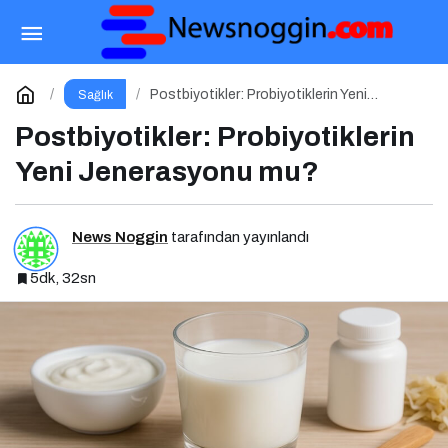
Tiroid ve Guatr Hastalıklarında Beslenme
Bilinci
Paylaş
Yorum Yap
Postbiyotikler: Probiyotiklerin Yeni
Sağlık
Jenerasyonu mu?
Postbiyotikler: Probiyotiklerin
Yeni Jenerasyonu mu?
News Noggin
tarafından yayınlandı
5dk, 32sn