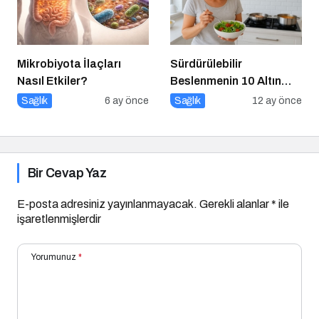
Mikrobiyota İlaçları
Sürdürülebilir
Nasıl Etkiler?
Beslenmenin 10 Altın
Kuralı
Sağlık
6 ay önce
Sağlık
12 ay önce
Bir Cevap Yaz
E-posta adresiniz yayınlanmayacak.
Gerekli alanlar
*
ile
işaretlenmişlerdir
Yorumunuz
*