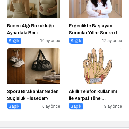
Beden Algı Bozukluğu:
Ergenlikte Başlayan
Aynadaki Beni
Sorunlar Yıllar Sonra da
Sevememek
Sizi Takip Ediyorsa
Sağlık
10 ay önce
Sağlık
12 ay önce
Dikkat!
Sporu Bırakanlar Neden
Akıllı Telefon Kullanımı
Suçluluk Hisseder?
ile Karpal Tünel
Sendromu Arasındaki
Sağlık
6 ay önce
Sağlık
9 ay önce
İlişki