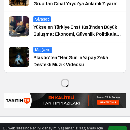
Grup’tan Cihat Yaycı’ya Anlamlı Ziyaret
Siyaset
Yükselen Türkiye Enstitüsü’nden Büyük
Buluşma: Ekonomi, Güvenlik Politikaları
ve Hukuk Konferansı
Magazin
Plastic’ten “Her Gün”e Yapay Zekâ
Destekli Müzik Videosu
Tiroid Hastalıklarında Beslenme
Sağlık
Tiroid Hastalıklarında
Beslenme
News Noggin
tarafından yayınlandı
Bu web sitesinde en iyi deneyimi yaşamanızı sağlamak için