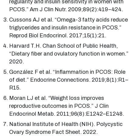
regularity and insulin sensitivity in women with
PCOS.” Am J Clin Nutr. 2009;89(2):419–424.
Cussons AJ et al. “Omega-3 fatty acids reduce
triglycerides and insulin resistance in PCOS.”
Reprod Biol Endocrinol. 2017;15(1):21.
Harvard T.H. Chan School of Public Health,
“Dietary fiber and ovulatory function in women.”
2020.
González F et al. “Inflammation in PCOS: Role
of diet.” Endocrine Connections. 2019;8(1):R1–
R15.
Moran LJ et al. “Weight loss improves
reproductive outcomes in PCOS.” J Clin
Endocrinol Metab. 2011;96(8):E1242–E1248.
National Institute of Health (NIH). Polycystic
Ovary Syndrome Fact Sheet. 2022.