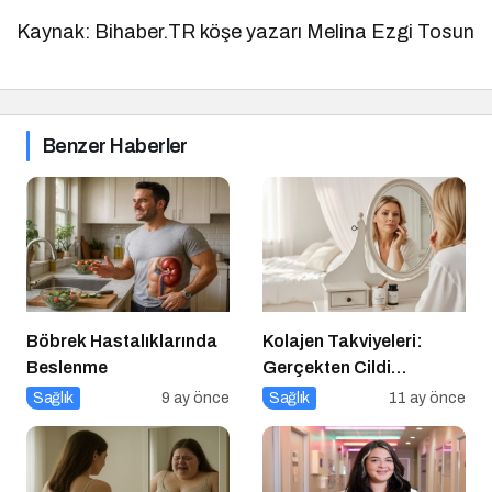
Kaynak: Bihaber.TR köşe yazarı Melina Ezgi Tosun
Benzer Haberler
Böbrek Hastalıklarında
Kolajen Takviyeleri:
Beslenme
Gerçekten Cildi
Gençleştiriyor mu?
Sağlık
9 ay önce
Sağlık
11 ay önce