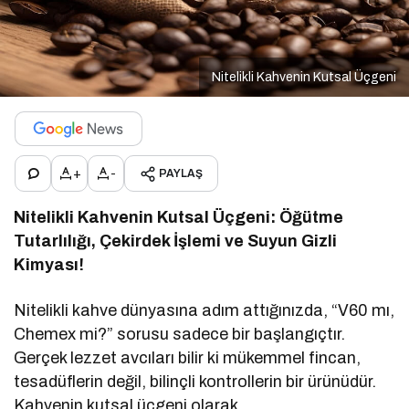
Nitelikli Kahvenin Kutsal Üçgeni
+
-
PAYLAŞ
Nitelikli Kahvenin Kutsal Üçgeni: Öğütme
Tutarlılığı, Çekirdek İşlemi ve Suyun Gizli
Kimyası!
Nitelikli kahve dünyasına adım attığınızda, “V60 mı,
Chemex mi?” sorusu sadece bir başlangıçtır.
Gerçek lezzet avcıları bilir ki mükemmel fincan,
tesadüflerin değil, bilinçli kontrollerin bir ürünüdür.
Kahvenin kutsal üçgeni olarak