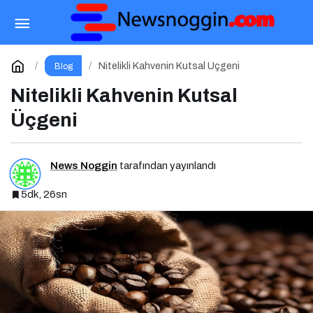
Branding Haber’de Yazar Olmak – Yazarlık
Başvurusu Başladı!
Paylaş
Yorum Yap
Nitelikli Kahvenin Kutsal Üçgeni
Blog
Nitelikli Kahvenin Kutsal
Üçgeni
News Noggin
tarafından yayınlandı
5dk, 26sn