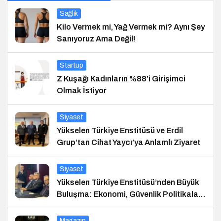
Sağlık
Kilo Vermek mi, Yağ Vermek mi? Aynı Şey
Sanıyoruz Ama Değil!
Startup
Z Kuşağı Kadınların %88’i Girişimci
Olmak İstiyor
Siyaset
Yükselen Türkiye Enstitüsü ve Erdil
Grup’tan Cihat Yaycı’ya Anlamlı Ziyaret
Siyaset
Yükselen Türkiye Enstitüsü’nden Büyük
Buluşma: Ekonomi, Güvenlik Politikaları
ve Hukuk Konferansı
Magazin