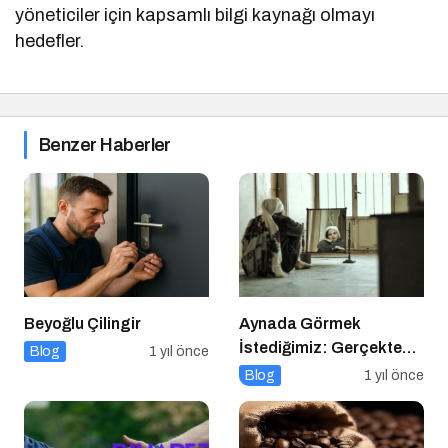
yöneticiler için kapsamlı bilgi kaynağı olmayı
hedefler.
Benzer Haberler
Beyoğlu Çilingir
Aynada Görmek
İstediğimiz: Gerçekten
Blog
1 yıl önce
Kimiz?
Blog
1 yıl önce