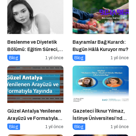
Beslenme ve Diyetetik
Bayramlar Bağ Kurardı:
Bölümü: Eğitim Süreci,
Bugün Hâlâ Kuruyor mu?
Kariyer Olanakları ve
Blog
1 yıl önce
Blog
1 yıl önce
Geleceği
Güzel Antalya Yenilenen
Gazeteci İlknur Yılmaz,
Arayüzü ve Formatıyla
İstinye Üniversitesi’nde
Yayında
Dijital Medya
Blog
1 yıl önce
Blog
1 yıl önce
Okuryazarlığı Dersinin