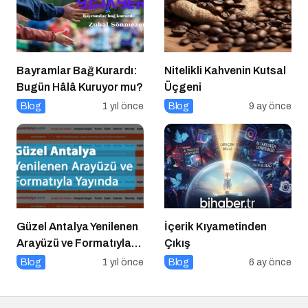
Bayramlar Bağ Kurardı:
Nitelikli Kahvenin Kutsal
Bugün Hâlâ Kuruyor mu?
Üçgeni
Blog
1 yıl önce
Blog
9 ay önce
Güzel Antalya Yenilenen
İçerik Kıyametinden
Arayüzü ve Formatıyla
Çıkış
Yayında
Blog
1 yıl önce
Blog
6 ay önce