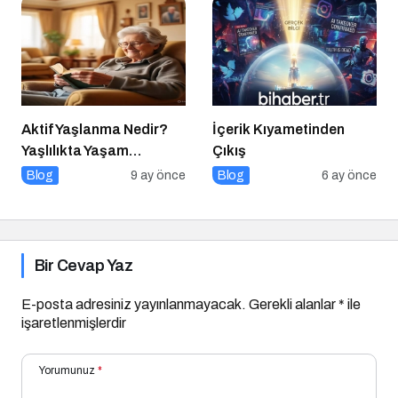
Konuğu Oldu
Aktif Yaşlanma Nedir?
İçerik Kıyametinden
Yaşlılıkta Yaşam
Çıkış
Kalitesini Artırmanın
Blog
9 ay önce
Blog
6 ay önce
Altın Kuralları
Bir Cevap Yaz
E-posta adresiniz yayınlanmayacak.
Gerekli alanlar
*
ile
işaretlenmişlerdir
Yorumunuz
*