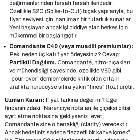
değirmenlerinden fersah fersah ileridedir.
Özellikle S2C (Spike-to-Cut) bıçak yapılarıyla, bu
fiyat seviyesi için inanılmaz bir tutarlılık sunarlar.
Yeni başlayan ancak işi ciddiye alan herkes için
mükemmel bir başlangıçtır.
Comandante C40 (veya muadili premiumlar):
Peki neden üç katı fiyat ödeyesiniz? Cevap:
Partikül Dağılımı.
Comandante, nitro-bıçakları
ve mühendisliği sayesinde, özellikle V60 gibi
“pour-over” demlemelerde kritik olan orta-iri
aralıkta neredeyse sıfıra yakın “fines” (toz) üretir.
Uzman Kararı:
Fiyat farkına değer mi? Eğer
fincanınızdaki “Narenciye notaları ile çiçeksi bitişi”
ayırt etme noktasına geldiyseniz, evet;
Comandante size o berraklığı (clarity) verecektir.
Ancak hedefiniz sadece “lezzetli bir kahve içmek”