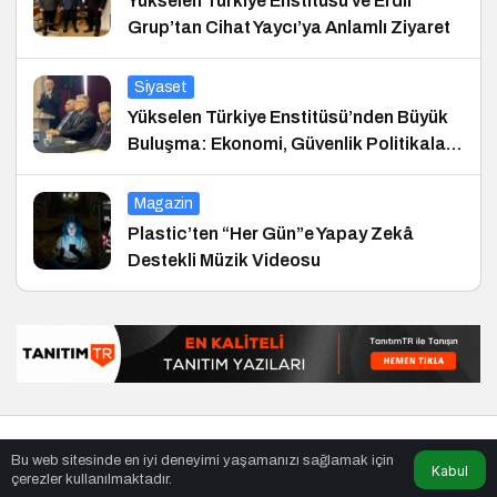
Yükselen Türkiye Enstitüsü ve Erdil
Grup’tan Cihat Yaycı’ya Anlamlı Ziyaret
Siyaset
Yükselen Türkiye Enstitüsü’nden Büyük
Buluşma: Ekonomi, Güvenlik Politikaları
ve Hukuk Konferansı
Magazin
Plastic’ten “Her Gün”e Yapay Zekâ
Destekli Müzik Videosu
© Telif Hakkı 25.01.2008, Tüm Hakları Saklıdır.
haber
,
en iyiler
Bu web sitesinde en iyi deneyimi yaşamanızı sağlamak için
listesi
,
bihaber
,
sağlıklı
Kabul
çerezler kullanılmaktadır.