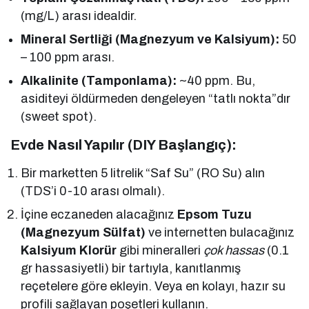
(mg/L) arası idealdir.
Mineral Sertliği (Magnezyum ve Kalsiyum):
50
– 100 ppm arası.
Alkalinite (Tamponlama):
~40 ppm. Bu,
asiditeyi öldürmeden dengeleyen “tatlı nokta”dır
(sweet spot).
Evde Nasıl Yapılır (DIY Başlangıç):
Bir marketten 5 litrelik “Saf Su” (RO Su) alın
(TDS’i 0-10 arası olmalı).
İçine eczaneden alacağınız
Epsom Tuzu
(Magnezyum Sülfat)
ve internetten bulacağınız
Kalsiyum Klorür
gibi mineralleri
çok hassas
(0.1
gr hassasiyetli) bir tartıyla, kanıtlanmış
reçetelere göre ekleyin. Veya en kolayı, hazır su
profili sağlayan poşetleri kullanın.