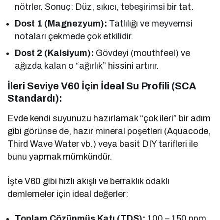
nötrler. Sonuç: Düz, sıkıcı, tebeşirimsi bir tat.
Dost 1 (Magnezyum):
Tatlılığı ve meyvemsi
notaları çekmede çok etkilidir.
Dost 2 (Kalsiyum):
Gövdeyi (mouthfeel) ve
ağızda kalan o “ağırlık” hissini artırır.
İleri Seviye V60 İçin İdeal Su Profili (SCA
Standardı):
Evde kendi suyunuzu hazırlamak “çok ileri” bir adım
gibi görünse de, hazır mineral poşetleri (Aquacode,
Third Wave Water vb.) veya basit DIY tarifleri ile
bunu yapmak mümkündür.
İşte V60 gibi hızlı akışlı ve berraklık odaklı
demlemeler için ideal değerler:
Toplam Çözünmüş Katı (TDS):
100 – 150 ppm