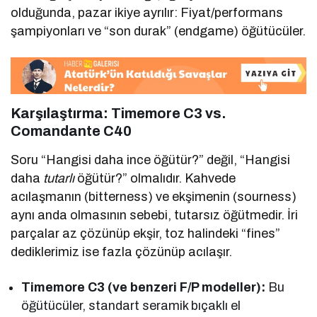
olduğunda, pazar ikiye ayrılır: Fiyat/performans
şampiyonları ve “son durak” (endgame) öğütücüler.
Karşılaştırma: Timemore C3 vs.
Comandante C40
Soru “Hangisi daha ince öğütür?” değil, “Hangisi
daha
tutarlı
öğütür?” olmalıdır. Kahvede
acılaşmanın (bitterness) ve ekşimenin (sourness)
aynı anda olmasının sebebi, tutarsız öğütmedir. İri
parçalar az çözünüp ekşir, toz halindeki “fines”
dediklerimiz ise fazla çözünüp acılaşır.
Timemore C3 (ve benzeri F/P modeller):
Bu
öğütücüler, standart seramik bıçaklı el