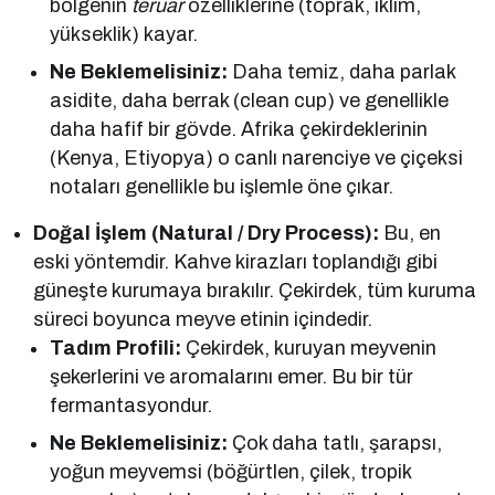
bölgenin
teruar
özelliklerine (toprak, iklim,
yükseklik) kayar.
Ne Beklemelisiniz:
Daha temiz, daha parlak
asidite, daha berrak (clean cup) ve genellikle
daha hafif bir gövde. Afrika çekirdeklerinin
(Kenya, Etiyopya) o canlı narenciye ve çiçeksi
notaları genellikle bu işlemle öne çıkar.
Doğal İşlem (Natural / Dry Process):
Bu, en
eski yöntemdir. Kahve kirazları toplandığı gibi
güneşte kurumaya bırakılır. Çekirdek, tüm kuruma
süreci boyunca meyve etinin içindedir.
Tadım Profili:
Çekirdek, kuruyan meyvenin
şekerlerini ve aromalarını emer. Bu bir tür
fermantasyondur.
Ne Beklemelisiniz:
Çok daha tatlı, şarapsı,
yoğun meyvemsi (böğürtlen, çilek, tropik