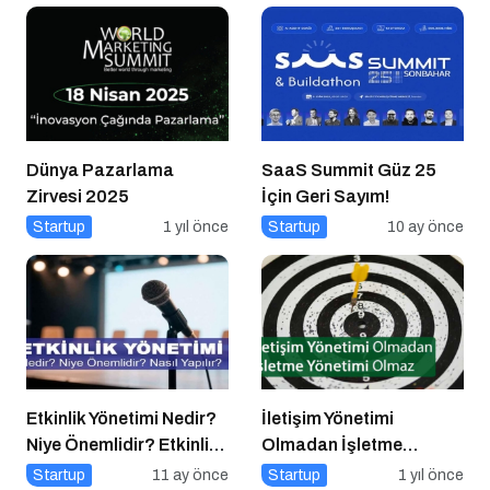
Dünya Pazarlama
SaaS Summit Güz 25
Zirvesi 2025
İçin Geri Sayım!
Startup
1 yıl önce
Startup
10 ay önce
Etkinlik Yönetimi Nedir?
İletişim Yönetimi
Niye Önemlidir? Etkinlik
Olmadan İşletme
Yönetimi Nasıl Yapılır?
Yönetimi Olmaz
Startup
11 ay önce
Startup
1 yıl önce