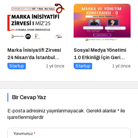
Marka İnisiyatifi Zirvesi
Sosyal Medya Yönetimi
24 Nisan’da İstanbul
1.0 Etkinliği İçin Geri
Aydın Üniversitesi’nde!
Sayım!
Startup
1 yıl önce
Startup
1 yıl önce
Bir Cevap Yaz
E-posta adresiniz yayınlanmayacak.
Gerekli alanlar
*
ile
işaretlenmişlerdir
Yorumunuz
*