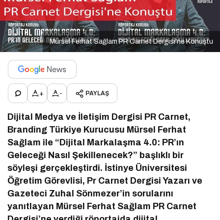
Mürsel Ferhat Sağlam PR Carnet Dergisi'ne Konuştu
+
-
PAYLAŞ
Dijital Medya ve İletişim Dergisi PR Carnet,
Branding Türkiye Kurucusu Mürsel Ferhat
Sağlam ile “Dijital Markalaşma 4.0: PR’ın
Geleceği Nasıl Şekillenecek?” başlıklı bir
söyleşi gerçekleştirdi. İstinye Üniversitesi
Öğretim Görevlisi, Pr Carnet Dergisi Yazarı ve
Gazeteci Zuhal Sönmezer’in sorularını
yanıtlayan Mürsel Ferhat Sağlam PR Carnet
Dergisi’ne verdiği röportajda dijital