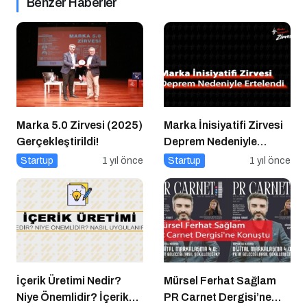
Benzer Haberler
Marka 5.0 Zirvesi (2025)
Marka İnisiyatifi Zirvesi
Gerçekleştirildi!
Deprem Nedeniyle
Ertelendi
Startup
1 yıl önce
Startup
1 yıl önce
İçerik Üretimi Nedir?
Mürsel Ferhat Sağlam
Niye Önemlidir? İçerik
PR Carnet Dergisi’ne