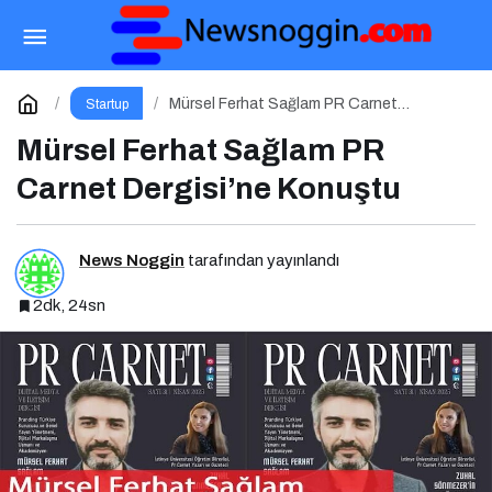
Kurumsal İletişim 1.0 Etkinliği İçin Geri Sayım
Paylaş
Yorum Yap
Mürsel Ferhat Sağlam PR Carnet
Startup
Dergisi’ne Konuştu
Mürsel Ferhat Sağlam PR
Carnet Dergisi’ne Konuştu
News Noggin
tarafından yayınlandı
2dk, 24sn