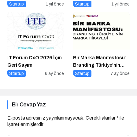
Üretimi Nasıl Yapılır?
Konuştu
Startup
1 yıl önce
Startup
1 yıl önce
IT Forum CxO 2026 İçin
Bir Marka Manifestosu:
Geri Sayım!
Branding Türkiye’nin
Marka Hikayesi
Startup
6 ay önce
Startup
7 ay önce
Bir Cevap Yaz
E-posta adresiniz yayınlanmayacak.
Gerekli alanlar
*
ile
işaretlenmişlerdir