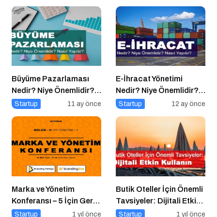
Nasıl Yapılır?
Büyüme Pazarlaması
E-İhracat Yönetimi
Nedir? Niye Önemlidir?
Nedir? Niye Önemlidir?
Growht Marketıng Nasıl
Nasıl Yapılır?
Startup
11 ay önce
Startup
12 ay önce
Yapılır?
Marka ve Yönetim
Butik Oteller İçin Önemli
Konferansı – 5 İçin Geri
Tavsiyeler: Dijitali Etkin
Sayım!
Kullanın
Startup
1 yıl önce
Startup
1 yıl önce