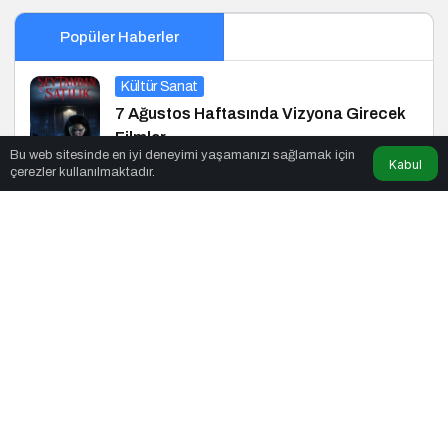
Popüler Haberler
Kültür Sanat
7 Ağustos Haftasında Vizyona Girecek
Filmler
Bu web sitesinde en iyi deneyimi yaşamanızı sağlamak için
Kabul
çerezler kullanılmaktadır.
Startup
Z Kuşağı Kadınların %88’i Girişimci
Olmak İstiyor
Siyaset
Yükselen Türkiye Enstitüsü ve Erdil
Grup’tan Cihat Yaycı’ya Anlamlı Ziyaret
Siyaset
Yükselen Türkiye Enstitüsü’nden Büyük