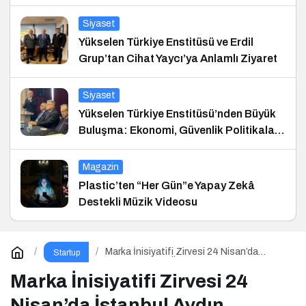
Siyaset
Yükselen Türkiye Enstitüsü ve Erdil
Grup’tan Cihat Yaycı’ya Anlamlı Ziyaret
Siyaset
Yükselen Türkiye Enstitüsü’nden Büyük
Buluşma: Ekonomi, Güvenlik Politikaları
ve Hukuk Konferansı
Magazin
Plastic’ten “Her Gün”e Yapay Zekâ
Destekli Müzik Videosu
Marka İnisiyatifi Zirvesi 24 Nisan’da
Startup
İstanbul Aydın Üniversitesi’nde!
Marka İnisiyatifi Zirvesi 24
Nisan’da İstanbul Aydın