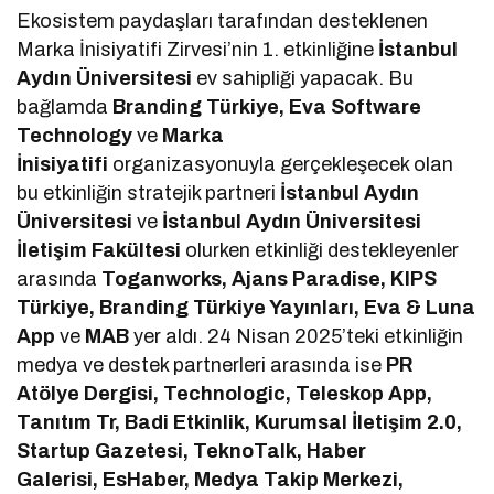
Ekosistem paydaşları tarafından desteklenen
Marka İnisiyatifi Zirvesi’nin 1. etkinliğine
İstanbul
Aydın Üniversitesi
ev sahipliği yapacak. Bu
bağlamda
Branding Türkiye, Eva Software
Technology
ve
Marka
İnisiyatifi
organizasyonuyla gerçekleşecek olan
bu etkinliğin stratejik partneri
İstanbul Aydın
Üniversitesi
ve
İstanbul Aydın Üniversitesi
İletişim Fakültesi
olurken etkinliği destekleyenler
arasında
Toganworks, Ajans Paradise, KIPS
Türkiye, Branding Türkiye Yayınları, Eva & Luna
App
ve
MAB
yer aldı. 24 Nisan 2025’teki etkinliğin
medya ve destek partnerleri arasında ise
PR
Atölye Dergisi, Technologic, Teleskop App,
Tanıtım Tr, Badi Etkinlik, Kurumsal İletişim 2.0,
Startup Gazetesi, TeknoTalk, Haber
Galerisi, EsHaber, Medya Takip Merkezi,