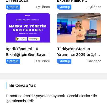
Zirvesi 2025
Ekosisteminde
Dezenformasyon ve
Startup
1 yıl önce
Startup
1 yıl önce
Çözüm Arayışları
İçerik Yönetimi 1.0
Türkiye’de Startup
Etkinliği İçin Geri Sayım!
Yatırımları 2025’te 1,4
Milyar Dolara Ulaştı
Startup
1 yıl önce
Startup
5 ay önce
Bir Cevap Yaz
E-posta adresiniz yayınlanmayacak.
Gerekli alanlar
*
ile
işaretlenmişlerdir