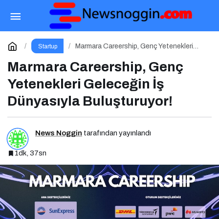
Marka İnisiyatifi Zirvesi 24 Nisan’da İstanbul
Aydın Üniversitesi’nde!
Paylaş
Yorum Yap
Marmara Careership, Genç Yetenekleri
Startup
Geleceğin İş Dünyasıyla Buluşturuyor!
Marmara Careership, Genç
Yetenekleri Geleceğin İş
Dünyasıyla Buluşturuyor!
News Noggin
tarafından yayınlandı
1dk, 37sn