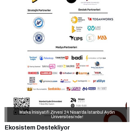
Marka İnisiyatifi Zirvesi 24 Nisan’da İstanbul Aydın
Marka İnisiyatifi Zirvesi 24 Nisan’da İstanbul Aydın
Üniversitesi’nde!
Üniversitesi’nde!
Ekosistem Destekliyor