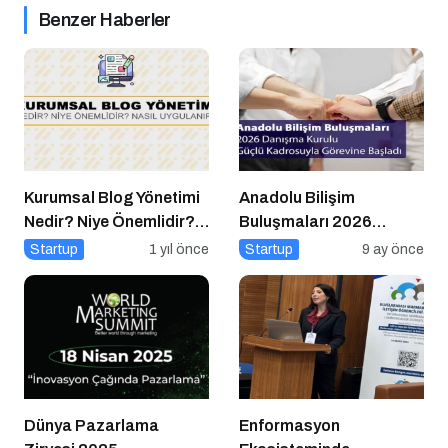
Benzer Haberler
Kurumsal Blog Yönetimi
Anadolu Bilişim
Nedir? Niye Önemlidir?
Buluşmaları 2026
Kurumsal Blog Yönetimi
Danışma Kurulu Güçlü
Startup
1 yıl önce
Startup
9 ay önce
Nasıl Yapılır?
Kadrosuyla Görevine
Başladı
Dünya Pazarlama
Enformasyon