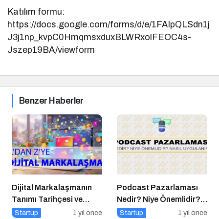
Katılım formu:
https://docs.google.com/forms/d/e/1FAIpQLSdn1j
J3j1np_kvpC0HmqmsxduxBLWRxolFEOC4s-
Jszep19BA/viewform
Benzer Haberler
Dijital Markalaşmanın
Podcast Pazarlaması
Tanımı Tarihçesi ve
Nedir? Niye Önemlidir?
Önemi
Podcast Pazarlaması
Startup
1 yıl önce
Startup
1 yıl önce