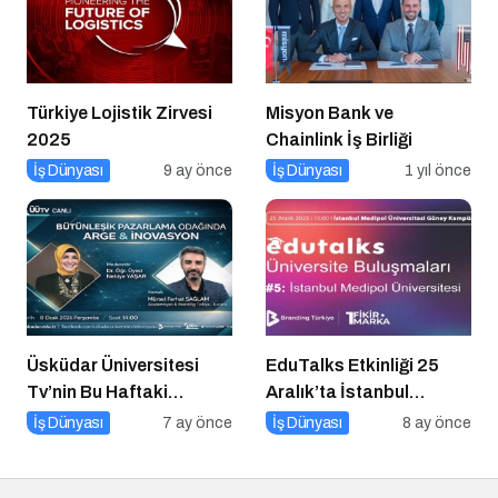
Türkiye Lojistik Zirvesi
Misyon Bank ve
2025
Chainlink İş Birliği
İş Dünyası
9 ay önce
İş Dünyası
1 yıl önce
Üsküdar Üniversitesi
EduTalks Etkinliği 25
Tv’nin Bu Haftaki
Aralık’ta İstanbul
Konuğu Mürsel Ferhat
Medipol
İş Dünyası
7 ay önce
İş Dünyası
8 ay önce
Sağlam Oluyor
Üniversitesi’nde!