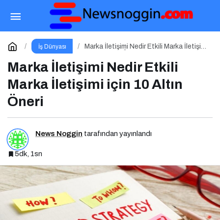
Influencer Pazarlama Nedir? Etkili Influencer
Pazarlama için 10 Altın İpucu
Paylaş
Yorum Yap
Marka İletişimi Nedir Etkili Marka İletişimi
İş Dünyası
için 10 Altın Öneri
Marka İletişimi Nedir Etkili
Marka İletişimi için 10 Altın
Öneri
News Noggin
tarafından yayınlandı
5dk, 1sn