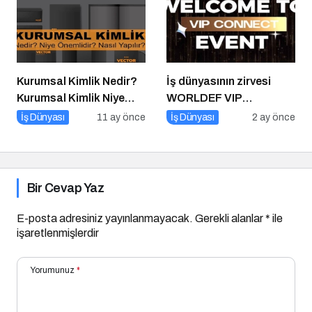
Kurumsal Kimlik Nedir?
İş dünyasının zirvesi
Kurumsal Kimlik Niye
WORLDEF VIP
Önemlidir? Kurumsal
Connect’te buluştu
İş Dünyası
11 ay önce
İş Dünyası
2 ay önce
Kimlik Nasıl Yapılır?
Bir Cevap Yaz
E-posta adresiniz yayınlanmayacak.
Gerekli alanlar
*
ile
işaretlenmişlerdir
Yorumunuz
*