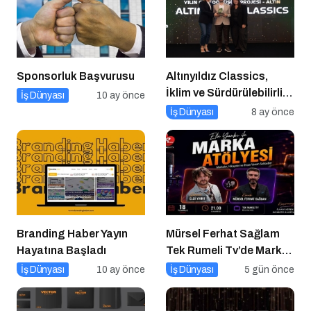
Sponsorluk Başvurusu
Altınyıldız Classics,
İklim ve Sürdürülebilirlik
İş Dünyası
10 ay önce
Ödülleri’nde “Yılın Geri
İş Dünyası
8 ay önce
Dönüşüm Projesi”
Kategorisinde Altın Ödül
Kazandı
Branding Haber Yayın
Mürsel Ferhat Sağlam
Hayatına Başladı
Tek Rumeli Tv’de Marka
Atölyesi Programına
İş Dünyası
10 ay önce
İş Dünyası
5 gün önce
Konuk Oldu