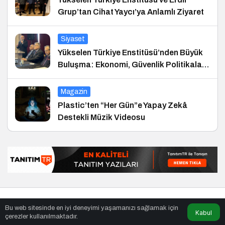
Grup’tan Cihat Yaycı’ya Anlamlı Ziyaret
Siyaset
Yükselen Türkiye Enstitüsü’nden Büyük
Buluşma: Ekonomi, Güvenlik Politikaları
ve Hukuk Konferansı
Magazin
Plastic’ten “Her Gün”e Yapay Zekâ
Destekli Müzik Videosu
© Telif Hakkı 25.01.2008, Tüm Hakları Saklıdır.
haber
,
en iyiler
Bu web sitesinde en iyi deneyimi yaşamanızı sağlamak için
listesi
,
bihaber
,
sağlıklı
Kabul
çerezler kullanılmaktadır.