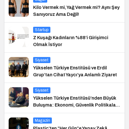
Kilo Vermek mi, Yağ Vermek mi? Aynı Şey
Sanıyoruz Ama Değil!
Startup
Z Kuşağı Kadınların %88’i Girişimci
Olmak İstiyor
Siyaset
Yükselen Türkiye Enstitüsü ve Erdil
Grup’tan Cihat Yaycı’ya Anlamlı Ziyaret
Siyaset
Yükselen Türkiye Enstitüsü’nden Büyük
Buluşma: Ekonomi, Güvenlik Politikaları
ve Hukuk Konferansı
Magazin
Plastic’ten “Her Gün”e Yapay Zekâ