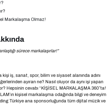
r?
ır?
sel Markalaşma Olmaz!
akkında
nlaştığı sürece markalaşırlar!”
işi iş, sanat, spor, bilim ve siyaset alanında adını
iğerlerinden ayıran ne? Nasıl oluyor da aynı işi yapan
nıyor? Hepsinin cevabı “KİŞİSEL MARKALAŞMA 360″ta!
AM’ın kişisel markalaşma odağında bilgi ve deneyim
ding Türkiye ana sponsorluğunda tüm dijital müzik ve