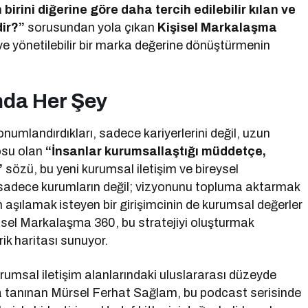
irini diğerine göre daha tercih edilebilir kılan ve
dir?”
sorusundan yola çıkan
Kişisel Markalaşma
ve yönetilebilir bir marka değerine dönüştürmenin
nda Her Şey
konumlandırdıkları, sadece kariyerlerini değil, uzun
tosu olan
“İnsanlar kurumsallaştığı müddetçe,
”
sözü, bu yeni kurumsal iletişim ve bireysel
sadece kurumların değil; vizyonunu topluma aktarmak
n aşılamak isteyen bir girişimcinin de kurumsal değerler
işisel Markalaşma 360, bu stratejiyi oluşturmak
ik haritası sunuyor.
umsal iletişim alanlarındaki uluslararası düzeyde
la tanınan Mürsel Ferhat Sağlam, bu podcast serisinde