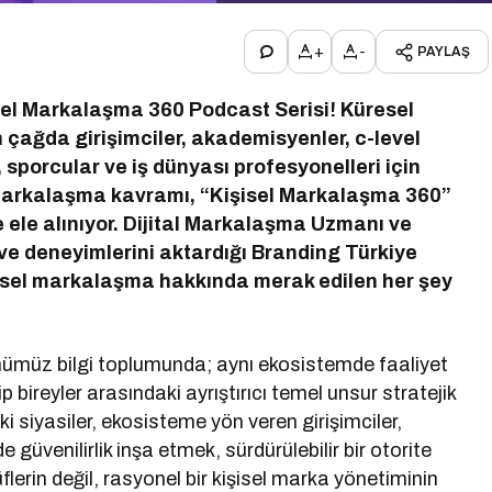
+
-
PAYLAŞ
sel Markalaşma 360 Podcast Serisi!
Küresel
 çağda girişimciler, akademisyenler, c-level
r, sporcular ve iş dünyası profesyonelleri için
el markalaşma kavramı, “Kişisel Markalaşma 360”
le ele alınıyor. Dijital Markalaşma Uzmanı ve
ve deneyimlerini aktardığı Branding Türkiye
şisel markalaşma hakkında merak edilen her şey
ünümüz bilgi toplumunda; aynı ekosistemde faaliyet
bireyler arasındaki ayrıştırıcı temel unsur stratejik
i siyasiler, ekosisteme yön veren girişimciler,
 güvenilirlik inşa etmek, sürdürülebilir bir otorite
lerin değil, rasyonel bir kişisel marka yönetiminin