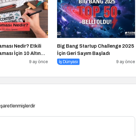
aması Nedir? Etkili
Big Bang Startup Challenge 2025
aması İçin 10 Altın
İçin Geri Sayım Başladı
9 ay önce
İş Dünyası
9 ay önce
 işaretlenmişlerdir