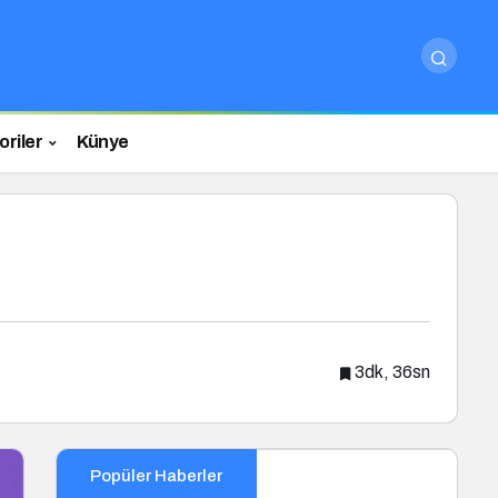
riler
Künye
3dk, 36sn
Popüler Haberler