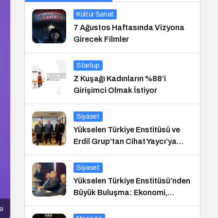
Kültür Sanat
7 Ağustos Haftasında Vizyona
Girecek Filmler
Startup
Z Kuşağı Kadınların %88’i
Girişimci Olmak İstiyor
Siyaset
Yükselen Türkiye Enstitüsü ve
Erdil Grup’tan Cihat Yaycı’ya
Anlamlı Ziyaret
Siyaset
Yükselen Türkiye Enstitüsü’nden
Büyük Buluşma: Ekonomi,
Güvenlik Politikaları ve Hukuk
si
Konferansı