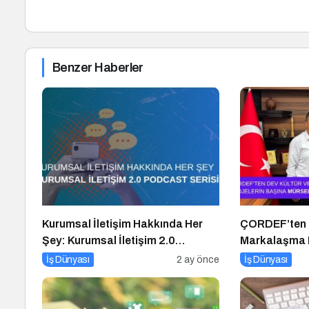
Benzer Haberler
Kurumsal İletişim Hakkında Her
ÇORDEF’ten D
Şey: Kurumsal İletişim 2.0
Markalaşma H
Podcast Serisi
Başına Mürse
İş Dünyası
2 ay önce
İş Dünyası
Getirildi