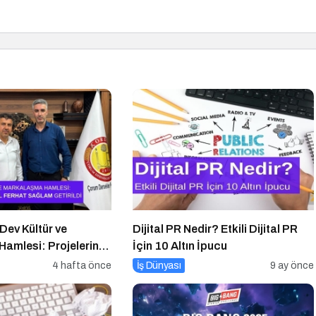
ev Kültür ve
Dijital PR Nedir? Etkili Dijital PR
amlesi: Projelerin
İçin 10 Altın İpucu
l Ferhat Sağlam
4 hafta önce
İş Dünyası
9 ay önce