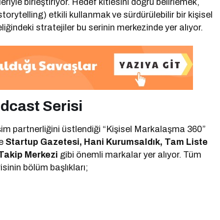
riyle birleştiriyor. Hedef kitlesini doğru belirlemek,
storytelling) etkili kullanmak ve sürdürülebilir bir kişisel
iğindeki stratejiler bu serinin merkezinde yer alıyor.
dcast Serisi
şim partnerliğini üstlendiği “Kişisel Markalaşma 360”
se
Startup Gazetesi, Hani Kurumsaldık, Tam Liste
Takip Merkezi
gibi önemli markalar yer alıyor. Tüm
isinin bölüm başlıkları;