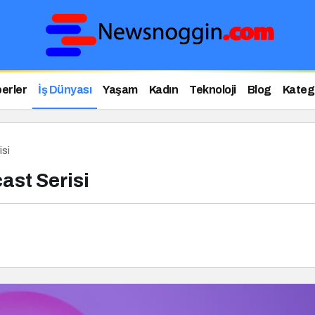
erler
İş Dünyası
Yaşam
Kadın
Teknoloji
Blog
Katego
isi
ast Serisi