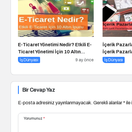
E-Ticaret Yönetimi Nedir? Etkili E-
İçerik Pazarl
Ticaret Yönetimi İçin 10 Altın
İçerik Pazarl
İpucu
İpucu
İş Dünyası
9 ay önce
İş Dünyası
Bir Cevap Yaz
E-posta adresiniz yayınlanmayacak.
Gerekli alanlar
*
ile
Yorumunuz
*