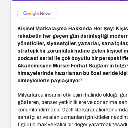
Kişisel Markalaşma Hakkında Her Şey: Kişi
rekabetin her geçen gün derinleştiği modern
yöneticiler, siyasetçiler, yazarlar, sanatçıla
stratejik bir zorunluluk haline gelen kişis
podcast serisi ile çok boyutlu bir perspektif
Akademisyen Mürsel Ferhat Sağlam’ın bilgi 
himayelerinde hazırlanan bu özel seride ki
dinleyicilerle paylaşılıyor!
Milyarlarca insanın etkileşim halinde olduğu g
gösteren, benzer yetkinliklere ve donanıma sahip 
konumlandırmadır. Özellikle karar alıcı konumdak
sanatçılar ve alan uzmanları için kitleler nezdinde
figürü olmak ve kalıcı bir değer yaratmak tesadüf