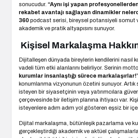
sonucudur.
“Aynı işi yapan profesyonellerden b
rekabet avantajı sağlayan dinamikler neler
360
podcast serisi, bireysel potansiyeli somut 
akademik ve pratik altyapısını sunuyor.
Kişisel Markalaşma Hakkı
Dijitalleşen dünyada bireylerin kendilerini nasıl 
vadeli tüm etki alanlarını belirliyor. Serinin mot
kurumlar insanlaştığı sürece markalaşırlar!
konumlanma vizyonunun özetini sunuyor. Artık 
isteyen bir siyasetçinin veya yatırımcılara güve
çerçevesinde bir iletişim planına ihtiyacı var. K
isteyenlere adım adım yol gösteren eşsiz bir içer
Dijital markalaşma, bütünleşik pazarlama ve kur
gerçekleştirdiği akademik ve aktüel çalışmalar