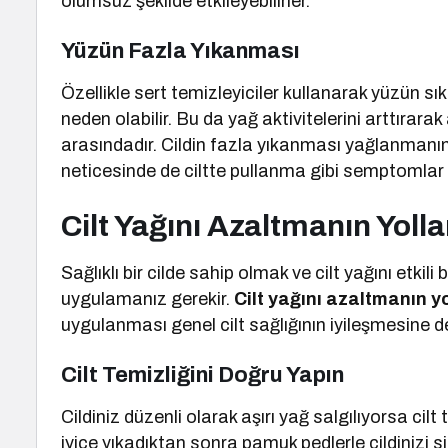
olumsuz şekilde etkileyebilirler.
Yüzün Fazla Yıkanması
Özellikle sert temizleyiciler kullanarak yüzün sı
neden olabilir. Bu da yağ aktivitelerini arttırar
arasındadır. Cildin fazla yıkanması yağlanmanın
neticesinde de ciltte pullanma gibi semptomlar o
Cilt Yağını Azaltmanın Yolla
Sağlıklı bir cilde sahip olmak ve cilt yağını etkil
uygulamanız gerekir.
Cilt yağını azaltmanın yo
uygulanması genel cilt sağlığının iyileşmesine d
Cilt Temizliğini Doğru Yapın
Cildiniz düzenli olarak aşırı yağ salgılıyorsa cilt
iyice yıkadıktan sonra pamuk pedlerle cildinizi sil