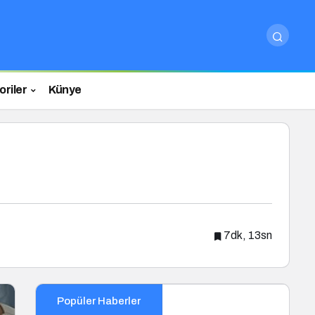
riler
Künye
7dk, 13sn
Popüler Haberler