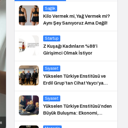
Sağlık
Kilo Vermek mi, Yağ Vermek mi?
Aynı Şey Sanıyoruz Ama Değil!
Startup
Z Kuşağı Kadınların %88’i
Girişimci Olmak İstiyor
Siyaset
Yükselen Türkiye Enstitüsü ve
Erdil Grup’tan Cihat Yaycı’ya
Anlamlı Ziyaret
Siyaset
Yükselen Türkiye Enstitüsü’nden
Büyük Buluşma: Ekonomi,
Güvenlik Politikaları ve Hukuk
rı
Konferansı