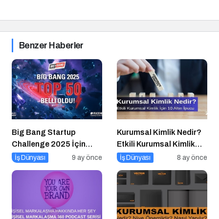
Benzer Haberler
Big Bang Startup
Kurumsal Kimlik Nedir?
Challenge 2025 İçin
Etkili Kurumsal Kimlik
Geri Sayım Başladı
İçin 10 Altın İpucu
İş Dünyası
9 ay önce
İş Dünyası
8 ay önce