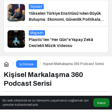
Siyaset
Yükselen Türkiye Enstitüsü’nden Büyük
Buluşma: Ekonomi, Güvenlik Politikaları
ve Hukuk Konferansı
Magazin
Plastic’ten “Her Gün”e Yapay Zekâ
Destekli Müzik Videosu
Kişisel Markalaşma 360 Podcast Serisi
İş Dünyası
Kişisel Markalaşma 360
Podcast Serisi
News Noggin
tarafından yayınlandı
Bu web sitesinde en iyi deneyimi yaşamanızı sağlamak için
Kabul
çerezler kullanılmaktadır.
3dk, 36sn