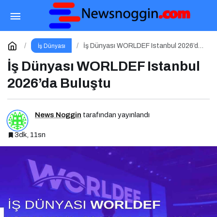
Kişisel Markalaşma 360 Podcast Serisi
Paylaş
Yorum Yap
İş Dünyası WORLDEF Istanbul 2026’da
İş Dünyası
Buluştu
İş Dünyası WORLDEF Istanbul
2026’da Buluştu
News Noggin
tarafından yayınlandı
3dk, 11sn