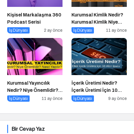
Kişisel Markalaşma 360
Kurumsal Kimlik Nedir?
Podcast Serisi
Kurumsal Kimlik Niye
Önemlidir? Kurumsal
İş Dünyası
2 ay önce
İş Dünyası
11 ay önce
Kimlik Nasıl Yapılır?
Kurumsal Yayıncılık
İçerik Üretimi Nedir?
Nedir? Niye Önemlidir?
İçerik Üretimi İçin 10
Kurumsal Yayıncılık Nasıl
Altın İpucu
İş Dünyası
11 ay önce
İş Dünyası
9 ay önce
Yapılır?
Bir Cevap Yaz