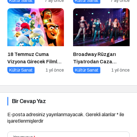
Kültür Sanat
7 ay önce
Kültür Sanat
7 ay önce
Buluşuyor
18 Temmuz Cuma
Broadway Rüzgarı
Vizyona Girecek Filmler
Tiyatrodan Caza
Belli Oldu
Dopdolu Bir Program
Kültür Sanat
1 yıl önce
Kültür Sanat
1 yıl önce
Bir Cevap Yaz
E-posta adresiniz yayınlanmayacak.
Gerekli alanlar
*
ile
işaretlenmişlerdir