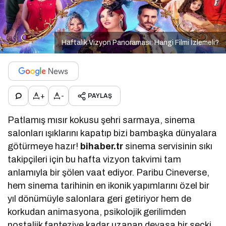
Haftalık Vizyon Panoraması: Hangi Filmi İzlemeli?
+
-
PAYLAŞ
Patlamış mısır kokusu şehri sarmaya, sinema
salonları ışıklarını kapatıp bizi bambaşka dünyalara
götürmeye hazır!
bihaber.tr
sinema servisinin sıkı
takipçileri için bu hafta vizyon takvimi tam
anlamıyla bir şölen vaat ediyor. Paribu Cineverse,
hem sinema tarihinin en ikonik yapımlarını özel bir
yıl dönümüyle salonlara geri getiriyor hem de
korkudan animasyona, psikolojik gerilimden
nostaljik fanteziye kadar uzanan devasa bir seçki