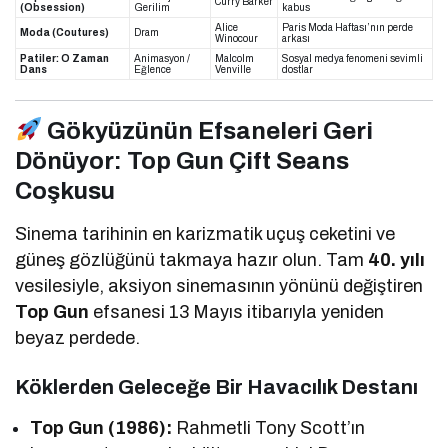
Curry Barker
(Obsession)
Gerilim
kabus
Alice
Paris Moda Haftası’nın perde
Moda (Coutures)
Dram
Winocour
arkası
Patiler: O Zaman
Animasyon /
Malcolm
Sosyal medya fenomeni sevimli
Dans
Eğlence
Venville
dostlar
Gökyüzünün Efsaneleri Geri
Dönüyor: Top Gun Çift Seans
Coşkusu
Sinema tarihinin en karizmatik uçuş ceketini ve
güneş gözlüğünü takmaya hazır olun. Tam
40. yılı
vesilesiyle, aksiyon sinemasının yönünü değiştiren
Top Gun
efsanesi 13 Mayıs itibarıyla yeniden
beyaz perdede.
Köklerden Geleceğe Bir Havacılık Destanı
Top Gun (1986):
Rahmetli Tony Scott’ın