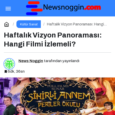
Haftanın Bombası: Şeytan Marka Giyer 2
Paylaş
Yorum Yap
Haftalık Vizyon Panoraması: Hangi
Kültür Sanat
Filmi İzlemeli?
Haftalık Vizyon Panoraması:
Hangi Filmi İzlemeli?
News Noggin
tarafından yayınlandı
6dk, 36sn