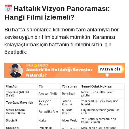
Haftalık Vizyon Panoraması:
Hangi Filmi İzlemeli?
Bu hafta salonlarda kelimenin tam anlamıyla her
zevke uygun bir film bulmak mümkün. Kararınızı
kolaylaştırmak için haftanın filmlerini sizin için
özetledik:
Film Adı
Tür
Yönetmen
Temel Odak Noktası
Top Gun (40. Yıl
Nostalji, F-14 jetleri ve elit
Aksiyon / Kült
Tony Scott
Özel)
pilotlar
Aksiyon /
Joseph
Yeni nesil uçuş teknolojisi ve
Top Gun: Maverick
Macera
Kosinski
liderlik
Sihirli Annem:
Mustafa
Büyülü bir evren ve çocukluk
Fantastik / Aile
Periler Okulu
Kotan
anıları
Yerli korku sinemasının en
Siccin 9
Korku
Alper Mestçi
karanlık laneti
Saplantı
Psikolojik
Masum bir dileğin getirdiği