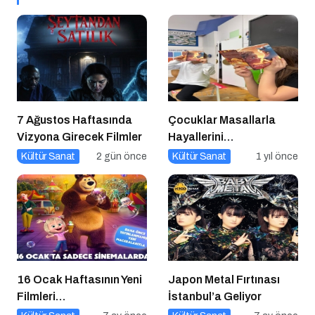
7 Ağustos Haftasında
Çocuklar Masallarla
Vizyona Girecek Filmler
Hayallerini
Gerçekleştiriyor!
Kültür Sanat
2 gün önce
Kültür Sanat
1 yıl önce
16 Ocak Haftasının Yeni
Japon Metal Fırtınası
Filmleri
İstanbul’a Geliyor
Sinemaseverlerle