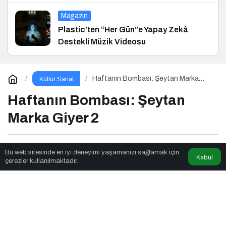
ve Hukuk Konferansı
Magazin
Plastic’ten “Her Gün”e Yapay Zekâ
Destekli Müzik Videosu
Haftanın Bombası: Şeytan Marka
Kültür Sanat
Giyer 2
Haftanın Bombası: Şeytan
Marka Giyer 2
News Noggin
tarafından yayınlandı
Bu web sitesinde en iyi deneyimi yaşamanızı sağlamak için
Kabul
çerezler kullanılmaktadır.
3dk, 35sn