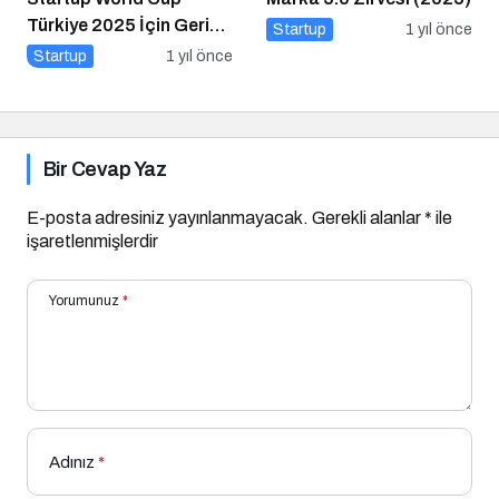
Türkiye 2025 İçin Geri
Startup
1 yıl önce
Sayım!
Startup
1 yıl önce
Bir Cevap Yaz
E-posta adresiniz yayınlanmayacak.
Gerekli alanlar
*
ile
işaretlenmişlerdir
Yorumunuz
*
Adınız
*