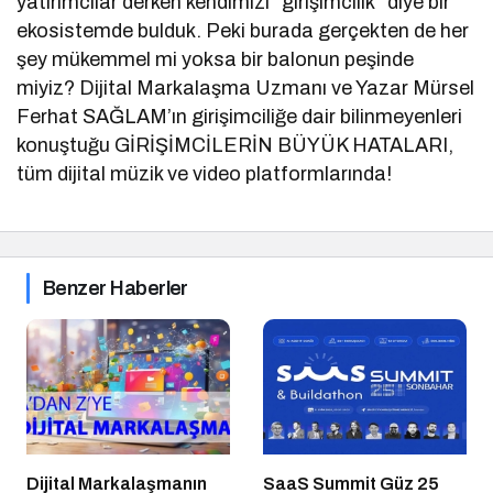
yatırımcılar derken kendimizi “girişimcilik” diye bir
ekosistemde bulduk. Peki burada gerçekten de her
şey mükemmel mi yoksa bir balonun peşinde
miyiz? Dijital Markalaşma Uzmanı ve Yazar Mürsel
Ferhat SAĞLAM’ın girişimciliğe dair bilinmeyenleri
konuştuğu GİRİŞİMCİLERİN BÜYÜK HATALARI,
tüm dijital müzik ve video platformlarında!
Benzer Haberler
Dijital Markalaşmanın
SaaS Summit Güz 25