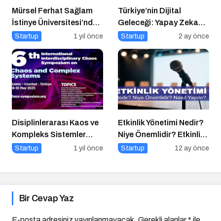
Mürsel Ferhat Sağlam
Türkiye’nin Dijital
İstinye Üniversitesi’nde
Geleceği: Yapay Zeka
Dijital Medya
Çağında “BİLGE”
Startup
1 yıl önce
Startup
2 ay önce
Okuryazarlığı
Hamlesi
Kapsamında
Konuşacak!
Disiplinlerarası Kaos ve
Etkinlik Yönetimi Nedir?
Kompleks Sistemler
Niye Önemlidir? Etkinlik
Sempozyumu İçin Geri
Yönetimi Nasıl Yapılır?
Startup
1 yıl önce
Startup
12 ay önce
Sayım!
Bir Cevap Yaz
E-posta adresiniz yayınlanmayacak.
Gerekli alanlar
*
ile