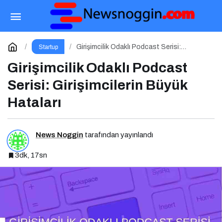
Kurumsal İletişimde Yapay Zeka Zirvesi İçin
Geri Sayım!
Paylaş
Yorum Yap
Girişimcilik Odaklı Podcast Serisi:
Startup
Girişimcilerin Büyük Hataları
Girişimcilik Odaklı Podcast
Serisi: Girişimcilerin Büyük
Hataları
News Noggin
tarafından yayınlandı
3dk, 17sn