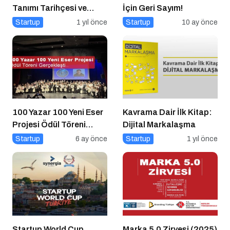
Tanımı Tarihçesi ve
İçin Geri Sayım!
Önemi
Startup
1 yıl önce
Startup
10 ay önce
100 Yazar 100 Yeni Eser
Kavrama Dair İlk Kitap:
Projesi Ödül Töreni
Dijital Markalaşma
Gerçekleşti
Startup
6 ay önce
Startup
1 yıl önce
Startup World Cup
Marka 5.0 Zirvesi (2025)