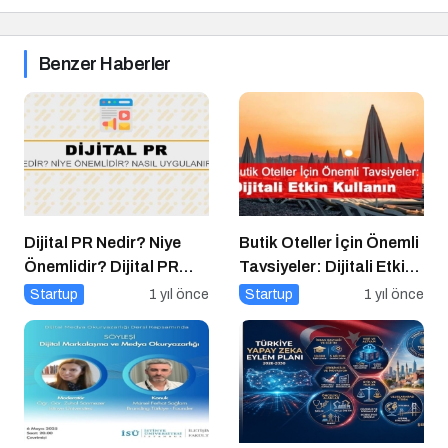
Benzer Haberler
Dijital PR Nedir? Niye
Butik Oteller İçin Önemli
Önemlidir? Dijital PR
Tavsiyeler: Dijitali Etkin
Nasıl Uygulanır?
Kullanın
Startup
1 yıl önce
Startup
1 yıl önce