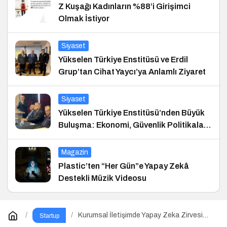
Z Kuşağı Kadınların %88’i Girişimci
Olmak İstiyor
Siyaset
Yükselen Türkiye Enstitüsü ve Erdil
Grup’tan Cihat Yaycı’ya Anlamlı Ziyaret
Siyaset
Yükselen Türkiye Enstitüsü’nden Büyük
Buluşma: Ekonomi, Güvenlik Politikaları
ve Hukuk Konferansı
Magazin
Plastic’ten “Her Gün”e Yapay Zekâ
Destekli Müzik Videosu
Kurumsal İletişimde Yapay Zeka Zirvesi
Startup
İçin Geri Sayım!