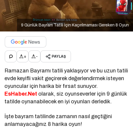
9 Günlük Bayram Tatili İçin Kaçırılmaması Gereken 8 Oyun
+
-
PAYLAŞ
Ramazan Bayramı tatili yaklaşıyor ve bu uzun tatili
evde keyifli vakit geçirerek değerlendirmek isteyen
oyuncular için harika bir fırsat sunuyor.
EsHaber.Net
olarak, siz oyunseverler için 9 günlük
tatilde oynanabilecek en iyi oyunları derledik.
İşte bayram tatilinde zamanın nasıl geçtiğini
anlamayacağınız 8 harika oyun!