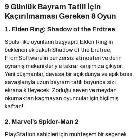
9 Günlük Bayram Tatili İçin
Kaçırılmaması Gereken 8 Oyun
1. Elden Ring: Shadow of the Erdtree
Souls-like oyunların başyapıtı Elden Ring’in
beklenen ek paketi Shadow of the Erdtree,
FromSoftware’in benzersiz atmosferi ve derin
oynanış mekanikleriyle tekrar karşımıza çıkıyor.
Yeni düşmanlar, devasa bir açık dünya ve epik boss
savaşlarıyla uzun bayram tatili boyunca sizi
ekrana kitleyecek. Zorluğu seven ve meydan
okumaktan kaçmayan oyuncular için biçilmiş
kaftan!
2. Marvel’s Spider-Man 2
PlayStation sahipleri için muhteşem bir seçenek