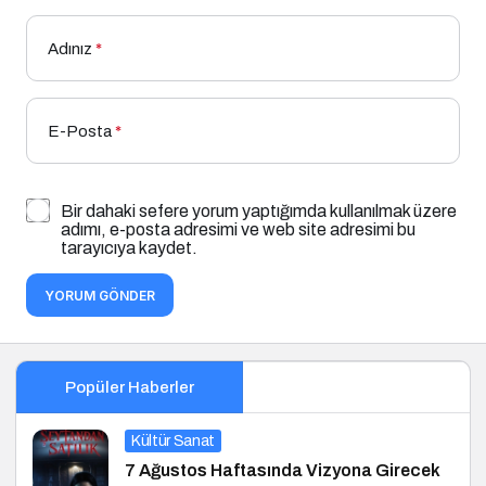
Adınız
*
E-Posta
*
Bir dahaki sefere yorum yaptığımda kullanılmak üzere
adımı, e-posta adresimi ve web site adresimi bu
tarayıcıya kaydet.
YORUM GÖNDER
Popüler Haberler
Kültür Sanat
7 Ağustos Haftasında Vizyona Girecek