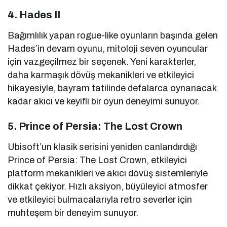
4. Hades II
Bağımlılık yapan rogue-like oyunların başında gelen
Hades’in devam oyunu, mitoloji seven oyuncular
için vazgeçilmez bir seçenek. Yeni karakterler,
daha karmaşık dövüş mekanikleri ve etkileyici
hikayesiyle, bayram tatilinde defalarca oynanacak
kadar akıcı ve keyifli bir oyun deneyimi sunuyor.
5. Prince of Persia: The Lost Crown
Ubisoft’un klasik serisini yeniden canlandırdığı
Prince of Persia: The Lost Crown, etkileyici
platform mekanikleri ve akıcı dövüş sistemleriyle
dikkat çekiyor. Hızlı aksiyon, büyüleyici atmosfer
ve etkileyici bulmacalarıyla retro severler için
muhteşem bir deneyim sunuyor.