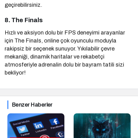
geçirebilirsiniz.
8. The Finals
Hızlı ve aksiyon dolu bir FPS deneyimi arayanlar
için The Finals, online çok oyunculu moduyla
rakipsiz bir seçenek sunuyor. Yıkılabilir çevre
mekaniği, dinamik haritalar ve rekabetçi
atmosferiyle adrenalin dolu bir bayram tatili sizi
bekliyor!
Benzer Haberler